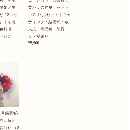
袴・和装
ピーチカラーの薔薇と
輪菊と薔
黄バラの春夏ヘッドド
 12点セ
レス 14点セット｜ウェ
）｜前撮
ディング・結婚式・成
色打掛・
人式・卒業袴・前撮
ドレス
り・髪飾り
¥5,900
 和装髪飾
赤い椿と
髪飾り （2