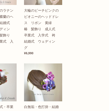
のラナン
大輪のピーチピンクの
蝶蘭のヘ
ピオニーのヘッドドレ
 結婚式
ス リボン 黄緑
ディン
椿 髪飾り 成人式
 髪飾り
卒業式 入学式 袴
業式 入
結婚式 ウェディン
グ
¥6,990
式・卒業
白無垢・色打掛・結婚