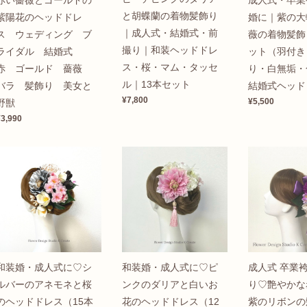
赤い薔薇とゴールドの
成人式・卒業
と胡蝶蘭の着物髪飾り
紫陽花のヘッドドレ
婚に｜紫の大
｜成人式・結婚式・前
ス ウェディング ブ
薇の着物髪飾り
撮り｜和装ヘッドドレ
ライダル 結婚式
ット（羽付き
ス・桜・マム・タッセ
赤 ゴールド 薔薇
り・白無垢・
ル｜13本セット
バラ 髪飾り 美女と
結婚式ヘッド
¥7,800
¥5,500
野獣
¥3,990
和装婚・成人式に♡シ
和装婚・成人式に♡ピ
成人式 卒業袴
ルバーのアネモネと桜
ンクのダリアと白いお
り♡艶やかな
のヘッドドレス（15本
花のヘッドドレス（12
紫のリボンの