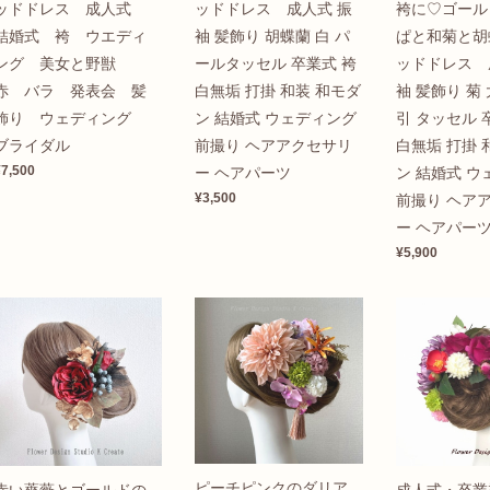
ッドドレス 成人式
ッドドレス 成人式 振
袴に♡ゴール
結婚式 袴 ウエディ
袖 髪飾り 胡蝶蘭 白 パ
ぱと和菊と胡
ング 美女と野獣
ールタッセル 卒業式 袴
ッドドレス 
赤 バラ 発表会 髪
白無垢 打掛 和装 和モダ
袖 髪飾り 菊 
飾り ウェディング
ン 結婚式 ウェディング
引 タッセル 
ブライダル
前撮り ヘアアクセサリ
白無垢 打掛 
¥7,500
ー ヘアパーツ
ン 結婚式 ウ
¥3,500
前撮り ヘア
ー ヘアパー
¥5,900
ピーチピンクのダリア