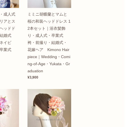
・成人式
ミミニ胡蝶蘭とマムと
リアとス
桜の和装ヘッドドレス 1
ヘッドド
2本セット｜浴衣髪飾
 結婚式
り・成人式・卒業式
ネイビ
袴・前撮り・結婚式・
卒業式
花嫁ヘア Kimono Hair
piece｜Wedding・Comi
ng-of-Age・Yukata・Gr
aduation
¥3,900