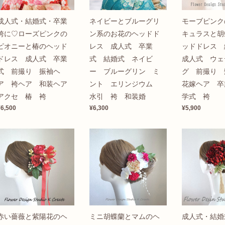
成人式・結婚式・卒業
ネイビーとブルーグリ
モーブピンク
袴に♡ローズピンクの
ン系のお花のヘッドド
キュラスと胡
ピオニーと椿のヘッド
レス 成人式 卒業
ッドドレス
ドレス 成人式 卒業
式 結婚式 ネイビ
成人式 ウェ
式 前撮り 振袖ヘ
ー ブルーグリン ミ
グ 前撮り
ア 袴ヘア 和装ヘア
ント エリンジウム
花嫁ヘア 卒
アクセ 椿 袴
水引 袴 和装婚
学式 袴
¥6,500
¥6,300
¥5,900
赤い薔薇と紫陽花のヘ
ミニ胡蝶蘭とマムのヘ
成人式・結婚