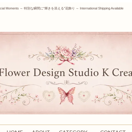
our Special Moments ～ 特別な瞬間に“輝きを添える”花飾り ～ International Shipping Available