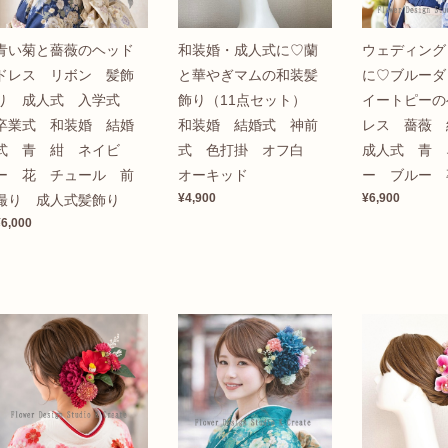
青い菊と薔薇のヘッド
和装婚・成人式に♡蘭
ウェディング
ドレス リボン 髪飾
と華やぎマムの和装髪
に♡ブルーダ
り 成人式 入学式
飾り（11点セット）
イートピーの
卒業式 和装婚 結婚
和装婚 結婚式 神前
レス 薔薇
式 青 紺 ネイビ
式 色打掛 オフ白
成人式 青 
ー 花 チュール 前
オーキッド
ー ブルー 
¥4,900
¥6,900
撮り 成人式髪飾り
¥6,000