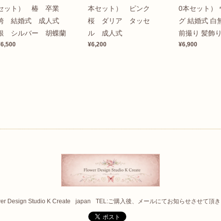
セット） 椿 卒業
本セット） ピンク
0本セット）
袴 結婚式 成人式
桜 ダリア タッセ
グ 結婚式 白
銀 シルバー 胡蝶蘭
ル 成人式
前撮り 髪飾り
¥6,500
¥6,200
¥6,900
er Design Studio K Create
japan
TEL:ご購入後、メールにてお知らせさせて頂