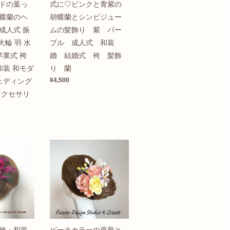
ドの葉っ
式に♡ピンクと青紫の
蝶蘭のヘ
胡蝶蘭とシンビジュー
成人式 振
ムの髪飾り 紫 パー
大輪 羽 水
プル 成人式 和装
卒業式 袴
婚 結婚式 袴 髪飾
和装 和モダ
り 蘭
¥4,500
ェディング
アクセサリ
ツ