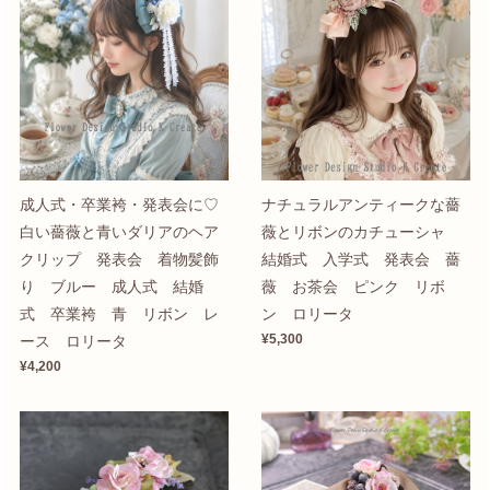
成人式・卒業袴・発表会に♡
ナチュラルアンティークな薔
白い薔薇と青いダリアのヘア
薇とリボンのカチューシャ
クリップ 発表会 着物髪飾
結婚式 入学式 発表会 薔
り ブルー 成人式 結婚
薇 お茶会 ピンク リボ
式 卒業袴 青 リボン レ
ン ロリータ
¥5,300
ース ロリータ
¥4,200