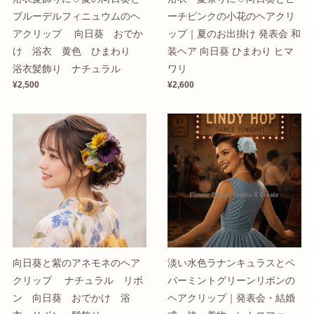
ブルーデルフィニュウムのヘ
ーチピンクの小花のヘアクリ
アクリップ 向日葵 おでか
ップ｜夏のお出掛け 発表会 和
け 浴衣 黄色 ひまわり
装ヘア 向日葵 ひまわり ヒマ
浴衣髪飾り ナチュラル
ワリ
¥2,500
¥2,600
向日葵と紫のアネモネのヘア
淡い水色ラナンキュラスとペ
クリップ ナチュラル リボ
パーミントグリーンリボンの
ン 向日葵 おでかけ 浴
ヘアクリップ｜発表会・結婚