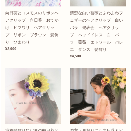
向日葵とコスモスのリボンヘ
清楚な白い薔薇とふわふわフ
アクリップ 向日葵 おでか
ェザーのヘアクリップ 白い
け ヒマワリ ヘアクリッ
バラ 発表会 ヘアクリッ
プ リボン ブラウン 髪飾
プ ヘッドドレス 白 バ
り ひまわり
ラ 薔薇 エトワール バレ
¥2,900
エ ダンス 髪飾り
¥4,500
浴衣髪飾りに♡夏の向日葵と
浴衣・夏祭りに♡向日葵とピ