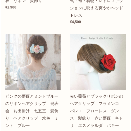
衣 リボン 髪飾り
式・袴・着物・レトロファッ
¥2,900
ションに映える爽やかヘッド
ドレス
¥4,500
ピンクの薔薇とミントブルー
赤い薔薇とブラックリボンの
のリボンヘアクリップ 発表
ヘアクリップ フラメンコ
会 お出掛け 七五三 髪飾
バレエ フローレス ダン
り ヘアクリップ 水色 ミ
ス 髪飾り 赤い薔薇 キト
ント ブルー
リ エスメラルダ パキー