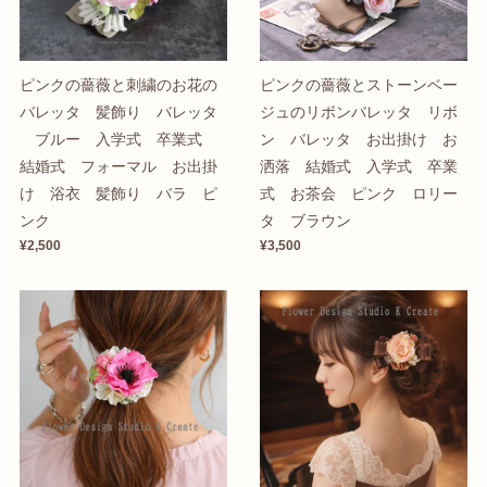
ピンクの薔薇と刺繍のお花の
ピンクの薔薇とストーンベー
バレッタ 髪飾り バレッタ
ジュのリボンバレッタ リボ
ブルー 入学式 卒業式
ン バレッタ お出掛け お
結婚式 フォーマル お出掛
洒落 結婚式 入学式 卒業
け 浴衣 髪飾り バラ ピ
式 お茶会 ピンク ロリー
ンク
タ ブラウン
¥2,500
¥3,500