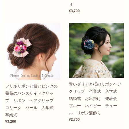
り
¥3,700
青いダリアと桜のリボンヘア
フリルリボンと紫とピンクの
クリップ 卒業式 入学式
薔薇のバンスサイドクリッ
結婚式 お出掛け 発表会
プ リボン ヘアクリップ
ブルー ネイビー チュー
ロリータ パール 入学式
ル リボン髪飾り
卒業式
¥2,700
¥3,200