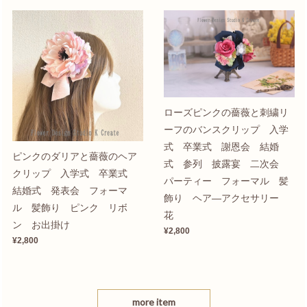
ローズピンクの薔薇と刺繍リ
ーフのバンスクリップ 入学
式 卒業式 謝恩会 結婚
ピンクのダリアと薔薇のヘア
式 参列 披露宴 二次会
クリップ 入学式 卒業式
パーティー フォーマル 髪
結婚式 発表会 フォーマ
飾り ヘア―アクセサリー
ル 髪飾り ピンク リボ
花
ン お出掛け
¥2,800
¥2,800
more item