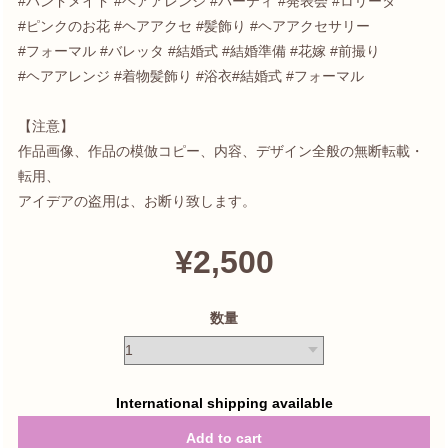
#ハンドメイド #ヘアアレンジ #パーティ #発表会 #ロリータ
#ピンクのお花 #ヘアアクセ #髪飾り #ヘアアクセサリー
#フォーマル #バレッタ #結婚式 #結婚準備 #花嫁 #前撮り
#ヘアアレンジ #着物髪飾り #浴衣#結婚式 #フォーマル
【注意】
作品画像、作品の模倣コピー、内容、デザイン全般の無断転載・
転用、
アイデアの盗用は、お断り致します。
¥2,500
数量
International shipping available
Add to cart