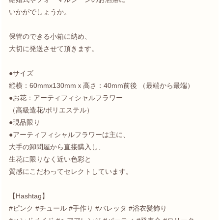
いかがでしょうか。
保管のできる小箱に納め、
大切に発送させて頂きます。
●サイズ
縦横：60mmx130mmｘ高さ：40mm前後 （最端から最端）
●お花：アーティフィシャルフラワー
（高級造花/ポリエステル）
●現品限り
●アーティフィシャルフラワーは主に、
大手の卸問屋から直接購入し、
生花に限りなく近い色彩と
質感にこだわってセレクトしています。
【Hashtag】
#ピンク #チュール #手作り #バレッタ #浴衣髪飾り