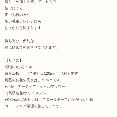
滑り止め加工を施しているので、
抜けにくく、
細い毛質の方や、
多い毛束アレンジにも
しっかりと留まります。
持ち運びに便利な、
箱に納めて発送させて頂きます。
【サイズ】
*薔薇のお花 １本
縦横:145mm（全長）ｘ120mm（花径）前後
薔薇のお花の高さは、70ｍｍです。
●お花：アーティフィシャルフラワー
（高級造花/ポリエステル）
●K CreateのUピンは、フローラテープが剥がれない様、
コーティング処理を施しています。