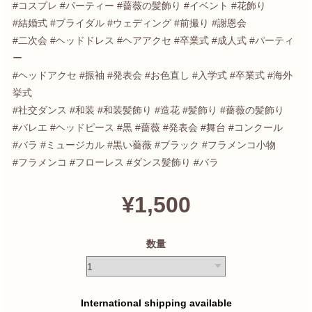
#コスプレ #パーティー #薔薇の髪飾り #イベント #花飾り
#結婚式 #ブライダル #ウェディング #前撮り #謝恩会
#二次会 #ヘッドドレス #ヘアアクセ #卒業式 #成人式 #パーティ
ー
#ヘッドアクセ #振袖 #発表会 #お色直し #入学式 #卒業式 #海外
挙式
#社交ダンス #和装 #和装髪飾り #造花 #髪飾り #薔薇の髪飾り
#バレエ #ヘッドピース #黒 #薔薇 #発表会 #舞台 #コンクール
#バラ #ミュージカル #黒い薔薇 #ブラック #フラメンコ小物
#フラメンコ #フローレス #ダンス髪飾り #バラ
¥1,500
数量
International shipping available