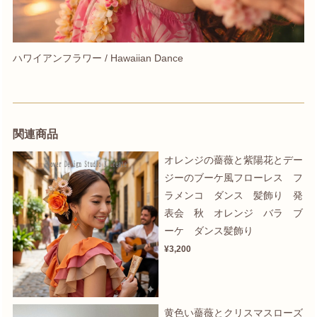
ハワイアンフラワー / Hawaiian Dance
関連商品
オレンジの薔薇と紫陽花とデー
ジーのブーケ風フローレス フ
ラメンコ ダンス 髪飾り 発
表会 秋 オレンジ バラ ブ
ーケ ダンス髪飾り
¥3,200
黄色い薔薇とクリスマスローズ