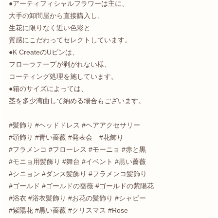
●アーティフィシャルフラワーは主に、
大手の卸問屋から直接購入し、
生花に限りなく近い色彩と
質感にこだわってセレクトしています。
●K CreateのUピンは、
フローラテープが剥がれない様、
コーティング処理を施しています。
●箱のサイズによっては、
茎を多少湾曲して納める場合もございます。
#髪飾り #ヘッドドレス #ヘアアクセサリー
#頭飾り #青い薔薇 #発表会 #花飾り
#フラメンコ #フローレス #モーニョ #赤と黒
#モニョ用髪飾り #舞台 #イベント #黒い薔薇
#シニョン #ダンス髪飾り #フラメンコ髪飾り
#ゴールド #ゴールドの薔薇 #ゴールドの紫陽花
#浴衣 #浴衣髪飾り #お花の髪飾り #シャビー
#紫陽花 #黒い薔薇 #クリスマス #Rose