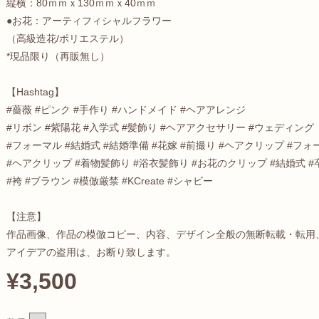
縦横：80ｍｍｘ130ｍｍｘ40ｍｍ
●お花：アーティフィシャルフラワー
（高級造花/ポリエステル）
*現品限り（再販無し）
【Hashtag】
#薔薇 #ピンク #手作り #ハンドメイド #ヘアアレンジ
#リボン #紫陽花 #入学式 #髪飾り #ヘアアクセサリー #ウェディング
#フォーマル #結婚式 #結婚準備 #花嫁 #前撮り #ヘアクリップ #フォ
#ヘアクリップ #着物髪飾り #浴衣髪飾り #お花のクリップ #結婚式 #
#袴 #ブラウン #模倣厳禁 #KCreate #シャビー
【注意】
作品画像、作品の模倣コピー、内容、デザイン全般の無断転載・転用
アイデアの盗用は、お断り致します。
¥3,500