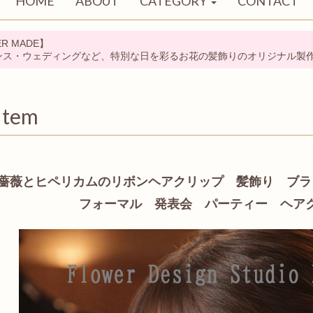
HOME
ABOUT
CATEGORY
CONTACT
R MADE】
ンス・ウェディングなど、特別な日を彩るお花の髪飾りのオリジナル製
Item
薔薇とヒペリカムのリボンヘアクリップ 髪飾り ブ
フォーマル 発表会 パーティー ヘア