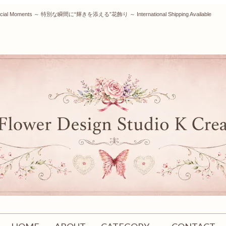
our Special Moments ～ 特別な瞬間に“輝きを添える”花飾り ～ International Shipping Available