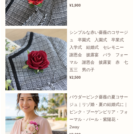
¥1,900
シンプルな赤い薔薇のコサージ
ュ 卒園式 入園式 卒業式
入学式 結婚式 セレモニー
謝恩会 披露宴 バラ フォー
マル 謝恩会 披露宴 赤 七
五三 男の子
¥2,500
パウダーピンク薔薇の夏コサー
ジュ｜リゾ婚・夏の結婚式に｜
ピンク・ブーゲンビリア・フォ
ーマル・パール・紫陽花・
2way