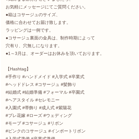
お気軽にメッセージにてご質問ください。
●箱はコサージュのサイズ、
価格に合わせてお届け致します。
ラッピングは一例です。
●コサージュ裏面の金具は、制作時期によって
穴有り、穴無しになります。
●1～3月は、オーダーはお休みを頂いております。
【Hashtag】
#手作り #ハンドメイド #入学式 #卒業式
#ヘッドドレス #コサージュ #髪飾り
#結婚式 #結婚準備 #フォーマル #卒園式
#ヘアスタイル #セレモニー
#入園式 #帯飾り #成人式 #紫陽花
#プレ花嫁 #ローズ #ウェディング
#モーブ #コサージュ #リボン
#ピンクのコサージュ #インポートリボン
#入学式準備 #卒業式準備