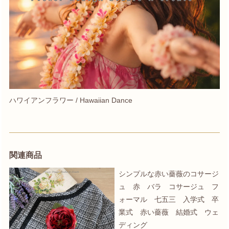
ハワイアンフラワー / Hawaiian Dance
関連商品
シンプルな赤い薔薇のコサージ
ュ 赤 バラ コサージュ フ
ォーマル 七五三 入学式 卒
業式 赤い薔薇 結婚式 ウェ
ディング