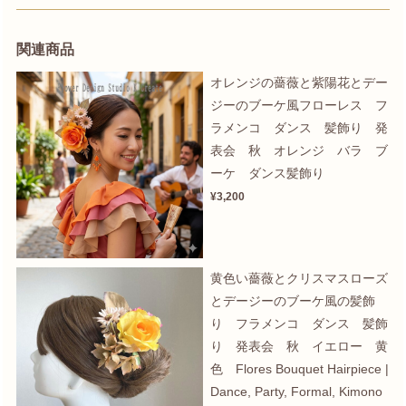
関連商品
オレンジの薔薇と紫陽花とデー
ジーのブーケ風フローレス フ
ラメンコ ダンス 髪飾り 発
表会 秋 オレンジ バラ ブ
ーケ ダンス髪飾り
¥3,200
黄色い薔薇とクリスマスローズ
とデージーのブーケ風の髪飾
り フラメンコ ダンス 髪飾
り 発表会 秋 イエロー 黄
色 Flores Bouquet Hairpiece |
Dance, Party, Formal, Kimono