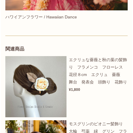
ハワイアンフラワー / Hawaiian Dance
関連商品
エクリュな薔薇と秋の葉の髪飾
り フラメンコ フローレス
花径８cm エクリュ 薔薇
舞台 発表会 頭飾り 花飾り
¥1,800
モスグリンのピオニー髪飾り
大輪 芍薬 緑 グリン フラ