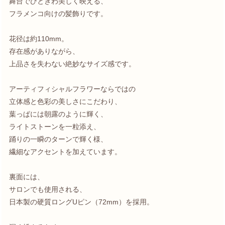
舞台でひときわ美しく映える、
フラメンコ向けの髪飾りです。
花径は約110mm。
存在感がありながら、
上品さを失わない絶妙なサイズ感です。
アーティフィシャルフラワーならではの
立体感と色彩の美しさにこだわり、
葉っぱには朝露のように輝く、
ライトストーンを一粒添え、
踊りの一瞬のターンで輝く様、
繊細なアクセントを加えています。
裏面には、
サロンでも使用される、
日本製の硬質ロングUピン（72mm）を採用。