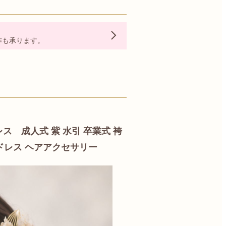
作も承ります。
 成人式 紫 水引 卒業式 袴
ドドレス ヘアアクセサリー