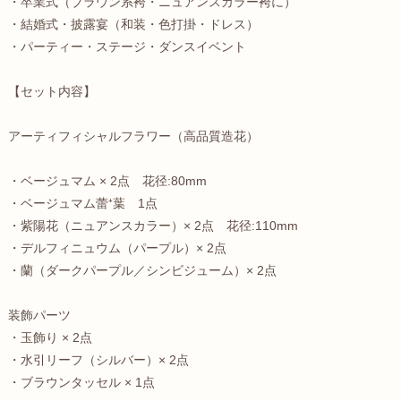
・卒業式（ブラウン系袴・ニュアンスカラー袴に）
・結婚式・披露宴（和装・色打掛・ドレス）
・パーティー・ステージ・ダンスイベント
【セット内容】
アーティフィシャルフラワー（高品質造花）
・ベージュマム × 2点 花径:80mm
・ベージュマム蕾⁺葉 1点
・紫陽花（ニュアンスカラー）× 2点 花径:110mm
・デルフィニュウム（パープル）× 2点
・蘭（ダークパープル／シンビジューム）× 2点
装飾パーツ
・玉飾り × 2点
・水引リーフ（シルバー）× 2点
・ブラウンタッセル × 1点