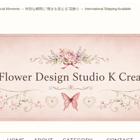
our Special Moments ～ 特別な瞬間に“輝きを添える”花飾り ～ International Shipping Available