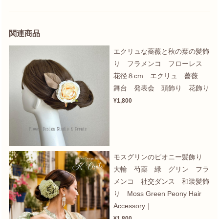
関連商品
エクリュな薔薇と秋の葉の髪飾
り フラメンコ フローレス
花径８cm エクリュ 薔薇
舞台 発表会 頭飾り 花飾り
¥1,800
モスグリンのピオニー髪飾り
大輪 芍薬 緑 グリン フラ
メンコ 社交ダンス 和装髪飾
り Moss Green Peony Hair
Accessory｜
¥1,800