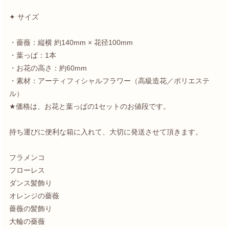
✦ サイズ
・薔薇：縦横 約140mm × 花径100mm
・葉っぱ：1本
・お花の高さ：約60mm
・素材：アーティフィシャルフラワー（高級造花／ポリエステ
ル）
★価格は、お花と葉っぱの1セットのお値段です。
持ち運びに便利な箱に入れて、大切に発送させて頂きます。
フラメンコ
フローレス
ダンス髪飾り
オレンジの薔薇
薔薇の髪飾り
大輪の薔薇