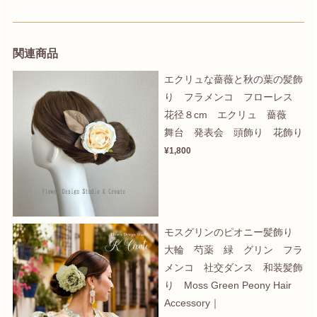
関連商品
エクリュな薔薇と秋の葉の髪飾
り フラメンコ フローレス
花径８cm エクリュ 薔薇
舞台 発表会 頭飾り 花飾り
¥1,800
モスグリンのピオニー髪飾り
大輪 芍薬 緑 グリン フラ
メンコ 社交ダンス 和装髪飾
り Moss Green Peony Hair
Accessory｜