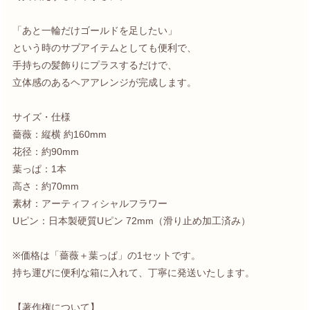
「あと一輪だけゴールドを足したい」
という時のサブアイテムとしても便利で、
手持ちの髪飾りにプラスするだけで、
立体感のあるヘアアレンジが完成します。
サイズ・仕様
薔薇：縦横 約160mm
花径：約90mm
葉っぱ：1本
高さ：約70mm
素材：アーティフィシャルフラワー
Uピン：日本製硬質Uピン 72mm（滑り止め加工済み）
※価格は「薔薇＋葉っぱ」の1セットです。
持ち運びに便利な箱に入れて、丁寧に発送いたします。
【著作権について】