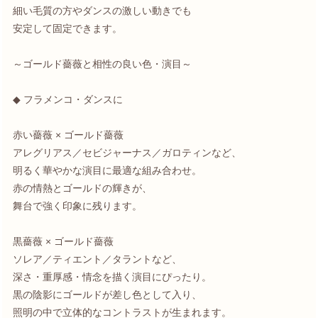
細い毛質の方やダンスの激しい動きでも
安定して固定できます。
～ゴールド薔薇と相性の良い色・演目～
◆ フラメンコ・ダンスに
赤い薔薇 × ゴールド薔薇
アレグリアス／セビジャーナス／ガロティンなど、
明るく華やかな演目に最適な組み合わせ。
赤の情熱とゴールドの輝きが、
舞台で強く印象に残ります。
黒薔薇 × ゴールド薔薇
ソレア／ティエント／タラントなど、
深さ・重厚感・情念を描く演目にぴったり。
黒の陰影にゴールドが差し色として入り、
照明の中で立体的なコントラストが生まれます。