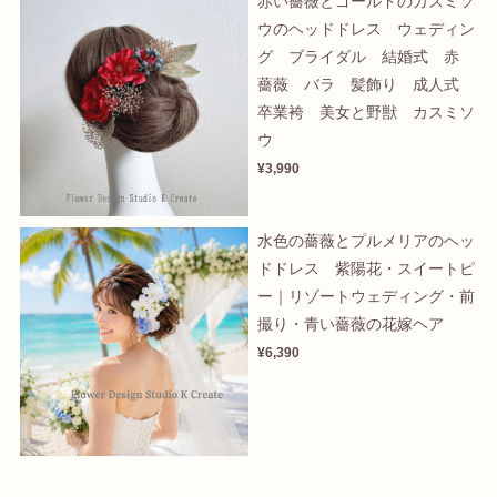
赤い薔薇とゴールドのカスミソ
ウのヘッドドレス ウェディン
グ ブライダル 結婚式 赤
薔薇 バラ 髪飾り 成人式
卒業袴 美女と野獣 カスミソ
ウ
¥3,990
水色の薔薇とプルメリアのヘッ
ドドレス 紫陽花・スイートピ
ー｜リゾートウェディング・前
撮り・青い薔薇の花嫁ヘア
¥6,390