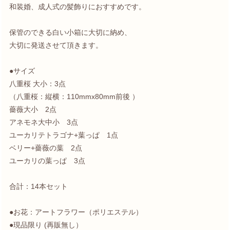
和装婚、成人式の髪飾りにおすすめです。
保管のできる白い小箱に大切に納め、
大切に発送させて頂きます。
●サイズ
八重桜 大小：3点
（八重桜：縦横：110mmx80mm前後 ）
薔薇大小 2点
アネモネ大中小 3点
ユーカリテトラゴナ+葉っぱ 1点
ベリー+薔薇の葉 2点
ユーカリの葉っぱ 3点
合計：14本セット
●お花：アートフラワー（ポリエステル）
●現品限り (再販無し）