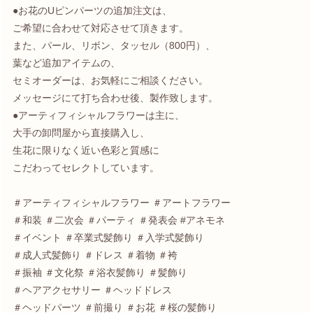
●お花のUピンパーツの追加注文は、
ご希望に合わせて対応させて頂きます。
また、パール、リボン、タッセル（800円）、
葉など追加アイテムの、
セミオーダーは、お気軽にご相談ください。
メッセージにて打ち合わせ後、製作致します。
●アーティフィシャルフラワーは主に、
大手の卸問屋から直接購入し、
生花に限りなく近い色彩と質感に
こだわってセレクトしています。
＃アーティフィシャルフラワー ＃アートフラワー
＃和装 ＃二次会 ＃パーティ ＃発表会 #アネモネ
＃イベント ＃卒業式髪飾り ＃入学式髪飾り
＃成人式髪飾り ＃ドレス ＃着物 ＃袴
＃振袖 ＃文化祭 ＃浴衣髪飾り ＃髪飾り
＃ヘアアクセサリー ＃ヘッドドレス
＃ヘッドパーツ ＃前撮り ＃お花 ＃桜の髪飾り