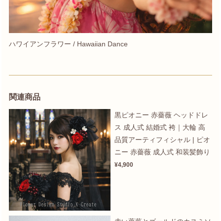
ハワイアンフラワー / Hawaiian Dance
関連商品
黒ピオニー 赤薔薇 ヘッドドレ
ス 成人式 結婚式 袴｜大輪 高
品質アーティフィシャル | ピオ
ニー 赤薔薇 成人式 和装髪飾り
¥4,900